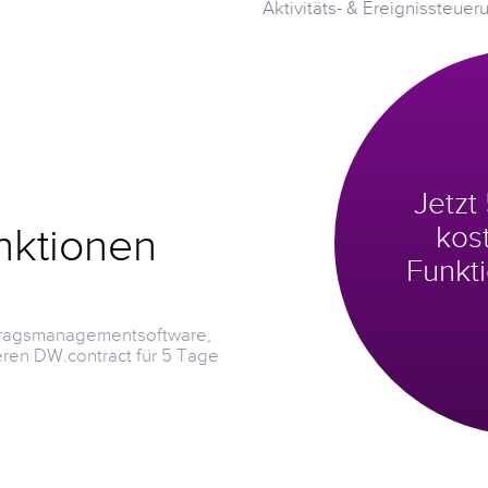
Aktivitäts- & Ereignissteuer
Jetzt
kost
unktionen
Funkti
rtragsmanagementsoftware,
ieren DW.contract für 5 Tage