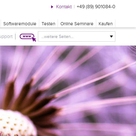
Kontakt
|
+49 (89) 901084-0
Softwaremodule
Testen
Online Seminare
Kaufen
upport
...weitere Seiten...