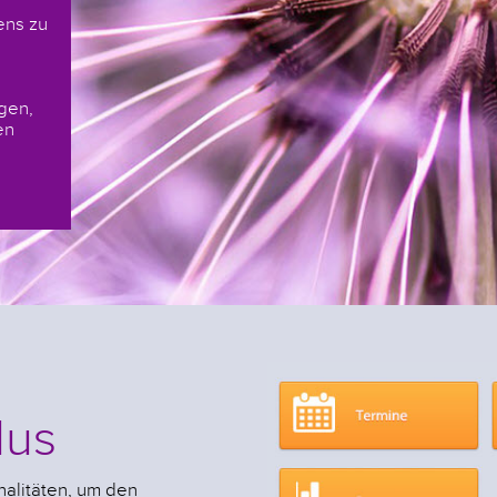
ens zu
gen,
en
lus
nalitäten, um den