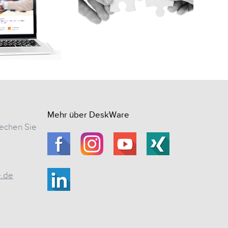
Mehr über DeskWare
echen Sie
e.de