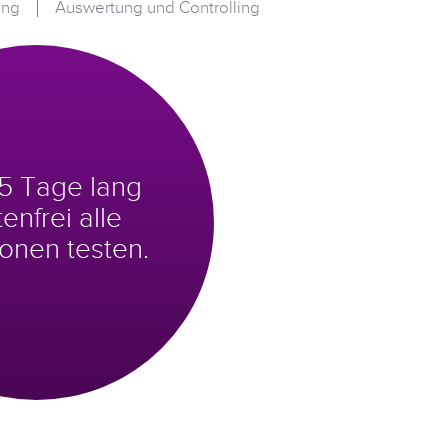
ung
Auswertung und Controlling
 5 Tage lang
enfrei alle
onen testen.