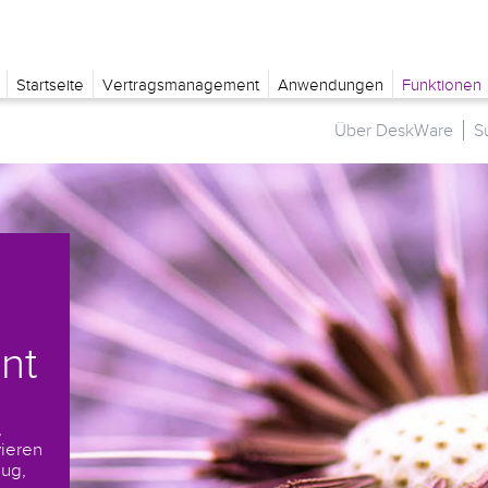
Startseite
Vertragsmanagement
Anwendungen
Funktionen
Über DeskWare
S
nt
,
vieren
eug,