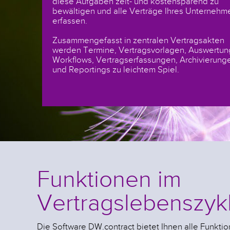
diese Aufgaben zeit- und kostensparend zu
bewältigen und alle Verträge Ihres Unternehm
erfassen.
Zusammengefasst in zentralen Vertragsakten
werden Termine, Vertragsvorlagen, Auswertun
Workflows, Vertragserfassungen, Archivierung
und Reportings zu leichtem Spiel.
Funktionen im
Vertragslebenszyk
Die Software DW.contract bietet Ihnen alle Funktio