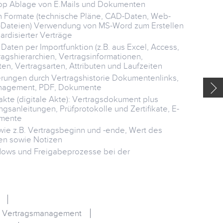
Drop Ablage von E.Mails und Dokumenten
Vertret
Verwalt
en Formate (technische Pläne, CAD-Daten, Web-
(freige
ce-Dateien) Verwendung von MS-Word zum Erstellen
Beschlu
ardisierter Verträge
Zuordn
ten per Importfunktion (z.B. aus Excel, Access,
agshierarchien, Vertragsinformationen,
Vertra
en, Vertragsarten, Attributen und Laufzeiten
Bezug z
rungen durch Vertragshistorie Dokumentenlinks,
Kontak
nagement, PDF, Dokumente
Abfrag
akte (digitale Akte): Vertragsdokument plus
direkt
sanleitungen, Prüfprotokolle und Zertifikate, E-
Dokume
umente
Buchha
ie z.B. Vertragsbeginn und -ende, Wert des
optiona
ten sowie Notizen
Mailve
Verträg
flows und Freigabeprozesse bei der
Strukt
m Vertragsmanagement