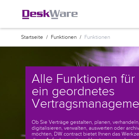
Startseite
/
Funktionen
/
Funktionen
Alle Funktionen für
ein geordnetes
Vertragsmanageme
Ob Sie Verträge gestalten, planen, verhandeln
digitalisieren, verwalten, auswerten oder archi
möchten, DW.contract bietet Ihnen das Werkz