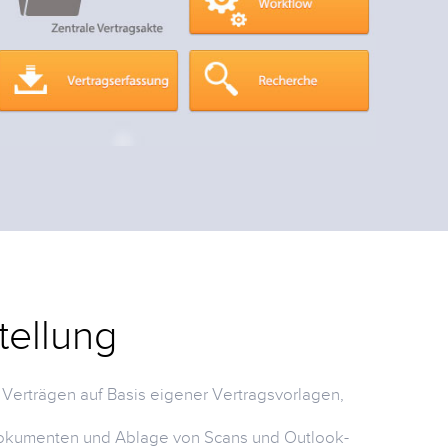
tellung
Ver
n Verträgen auf Basis eigener Vertragsvorlagen,
Intelli
definie
Verwal
dokumenten und Ablage von Scans und Outlook-