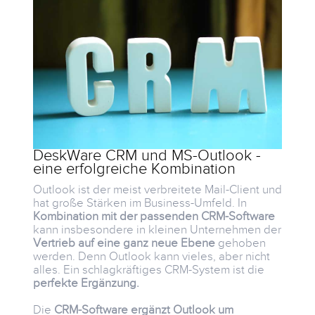
DeskWare CRM und MS-Outlook -
eine erfolgreiche Kombination
Outlook ist der meist verbreitete Mail-Client und
hat große Stärken im Business-Umfeld. In
Kombination mit der passenden CRM-Software
kann insbesondere in kleinen Unternehmen der
Vertrieb auf eine ganz neue Ebene
gehoben
werden. Denn Outlook kann vieles, aber nicht
alles. Ein schlagkräftiges CRM-System ist die
perfekte Ergänzung.
Die
CRM-Software ergänzt Outlook um